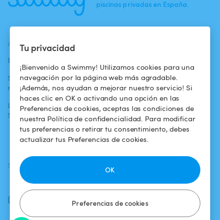
piscinas privadas en España.
ACTUALIDADES
AYUDA
AYUDA
Tu privacidad
Blog
Para los bañistas
Centro de ayuda
¡Bienvenido a Swimmy! Utilizamos cookies para una
navegación por la página web más agradable.
Swimmy en los
Para los
Condiciones de
¡Además, nos ayudan a mejorar nuestro servicio! Si
medios
propietarios
uso
haces clic en OK o activando una opción en las
La aventura
Alquilar mi
Política de
Preferencias de cookies, aceptas las condiciones de
Swimmy
piscina
confidencialidad
nuestra Política de confidencialidad. Para modificar
tus preferencias o retirar tu consentimiento, debes
¿Cómo funciona?
Aviso legal
actualizar tus Preferencias de cookies.
SÍGUENOS
DESCARGAR LA APP
OK
Facebook
Instagram
Preferencias de cookies