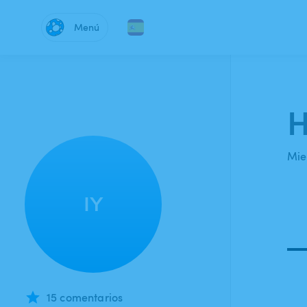
Menú
H
Mie
IY
15 comentarios