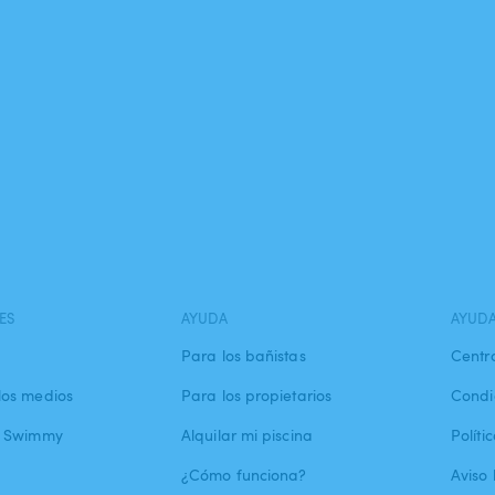
ES
AYUDA
AYUD
Para los bañistas
Centr
los medios
Para los propietarios
Condi
a Swimmy
Alquilar mi piscina
Políti
¿Cómo funciona?
Aviso 