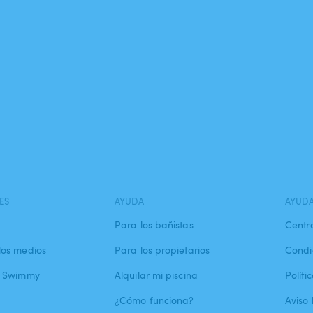
ES
AYUDA
AYUD
Para los bañistas
Centr
los medios
Para los propietarios
Condi
a Swimmy
Alquilar mi piscina
Políti
¿Cómo funciona?
Aviso 