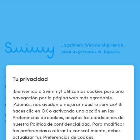
La primera Web de alquiler de
piscinas privadas en España.
ACTUALIDADES
AYUDA
AYUDA
Tu privacidad
Blog
Para los bañistas
Centro de ayuda
¡Bienvenido a Swimmy! Utilizamos cookies para una
navegación por la página web más agradable.
Swimmy en los
Para los
Condiciones de
¡Además, nos ayudan a mejorar nuestro servicio! Si
medios
propietarios
uso
haces clic en OK o activando una opción en las
La aventura
Alquilar mi
Política de
Preferencias de cookies, aceptas las condiciones de
Swimmy
piscina
confidencialidad
nuestra Política de confidencialidad. Para modificar
tus preferencias o retirar tu consentimiento, debes
¿Cómo funciona?
Aviso legal
actualizar tus Preferencias de cookies.