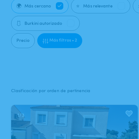
🌍
⭐
Más cercano
Más relevante
🩱
Burkini autorizado
Más filtros • 2
Precio
Clasificación por orden de pertinencia
1
/
3