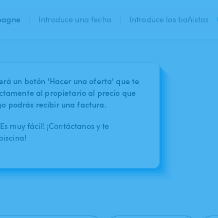
pagne
Introduce una fecha
Introduce los bañistas
erá un botón 'Hacer una oferta' que te
ctamente al propietario al precio que
 podrás recibir una factura.
s muy fácil! ¡Contáctanos y te
iscina!