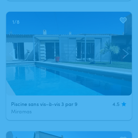
1
/
8
Piscine sans vis-à-vis 3 par 9
4.5
Miramas