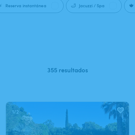
⚡
🛁
🍁
Reserva instantánea
Jacuzzi / Spa
355 resultados
1
/
2