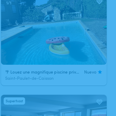
1
/
1
🌴 Louez une magnifique piscine privée 6 × 12 m pour une journée de détente ! ☀️
Nuevo
Saint-Paulet-de-Caisson
Superhost
1
/
18