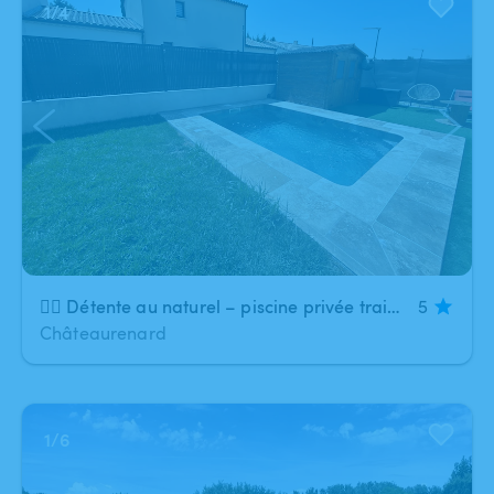
1
/
4
🏊‍♀️ Détente au naturel – piscine privée traitée au sel
5
Châteaurenard
1
/
6