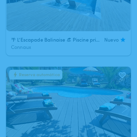
🌴 L’Escapade Balinaise 👒​​ Piscine privée & grand jardin sans vis-à-vis
Nuevo
Connaux
Reserva automática
1
/
7