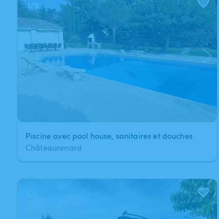
1
/
5
Piscine avec pool house, sanitaires et douches
Châteaurenard
1
/
1