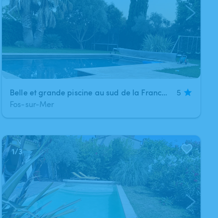
Belle et grande piscine au sud de la France à 10min d'Istres (Fos-sur-Mer)
5
Fos-sur-Mer
1
/
3