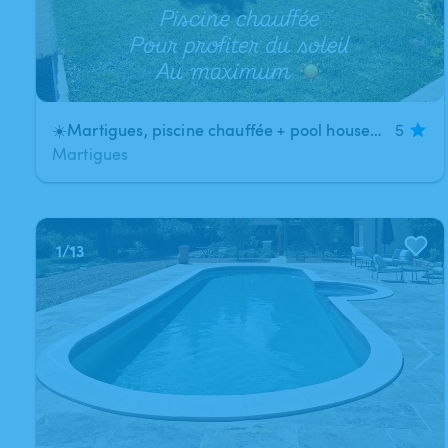
☀️Martigues, piscine chauffée + pool house + jardin arboré
5
Martigues
1
/
13