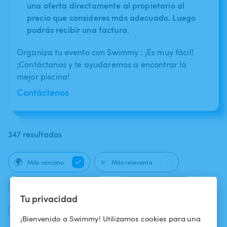
una oferta directamente al propietario al
precio que consideres más adecuado. Luego
podrás recibir una factura.
Organiza tu evento con Swimmy : ¡Es muy fácil!
¡Contáctanos y te ayudaremos a encontrar la
mejor piscina!
Contáctenos
347 resultados
🌍
⭐
Más cercano
Más relevante
⚡
🛁
Reserva instantánea
Jacuzzi / Spa
Tu privacidad
🍁
Naturismo autorizado
¡Bienvenido a Swimmy! Utilizamos cookies para una