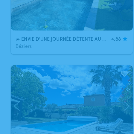
☀️ ENVIE D'UNE JOURNÉE DÉTENTE AU SOLEIL ? ☀️
4.88
Béziers
1
/
4