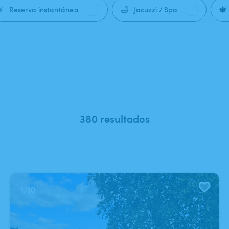
⚡
🛁
🍁
Reserva instantánea
Jacuzzi / Spa
380 resultados
1
/
10