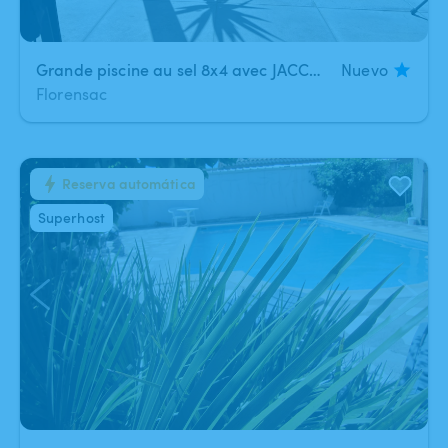
Grande piscine au sel 8x4 avec JACCUZI intégré
Nuevo
Florensac
Reserva automática
1
/
14
Superhost