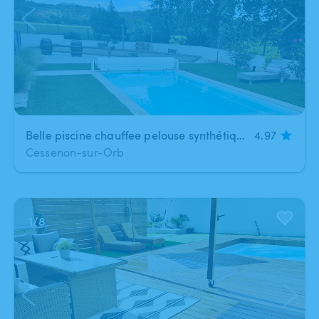
Belle piscine chauffee pelouse synthétique terrain de petanque à Cessenon-sur-Orb
4.97
Cessenon-sur-Orb
1
/
8