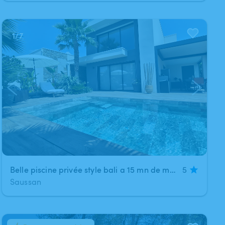
1
/
7
Belle piscine privée style bali a 15 mn de montpellier
5
Saussan