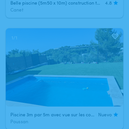
Belle piscine (5m50 x 10m) construction traditionnelle avec carrelage à 35mn de Montpellier (Canet)
4.8
Canet
1
/
1
Piscine 3m par 5m avec vue sur les collines
Nuevo
Poussan