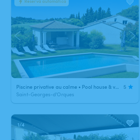
Reserva automática
1
/
8
Piscine privative au calme • Pool house & vue dégagée
5
Saint-Georges-d'Orques
1
/
4