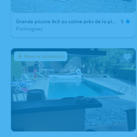
Grande piscine 9x5 au calme près de la plage
5
Portiragnes
Reserva automática
1
/
7