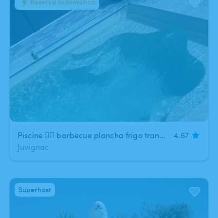
Reserva automática
1
/
14
Piscine 🏊‍♀️ barbecue plancha frigo transats parasols pour un moment de détente assuré
4.67
Juvignac
Superhost
1
/
9