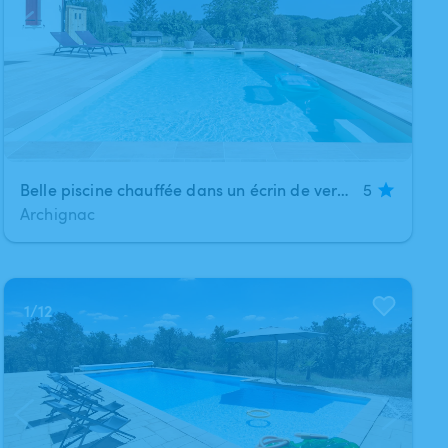
Belle piscine chauffée dans un écrin de verdure, au calme, à Archignac, à 10 min en voiture des grottes de Lascaux
5
Archignac
1
/
12