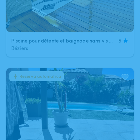
Piscine pour détente et baignade sans vis à vis et au calme
5
Béziers
Reserva automática
1
/
15