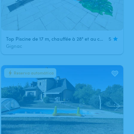
Top Piscine de 17 m, chauffée à 28° et au calme
5
Gignac
Reserva automática
1
/
9