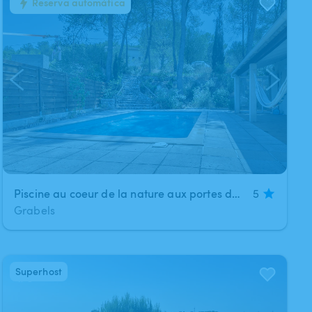
Reserva automática
1
/
4
Piscine au coeur de la nature aux portes de Montpellier
5
Grabels
Superhost
1
/
6