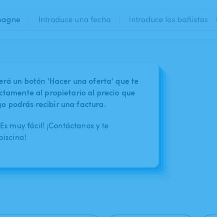
pagne
Introduce una fecha
Introduce los bañistas
erá un botón 'Hacer una oferta' que te
ctamente al propietario al precio que
 podrás recibir una factura.
s muy fácil! ¡Contáctanos y te
iscina!