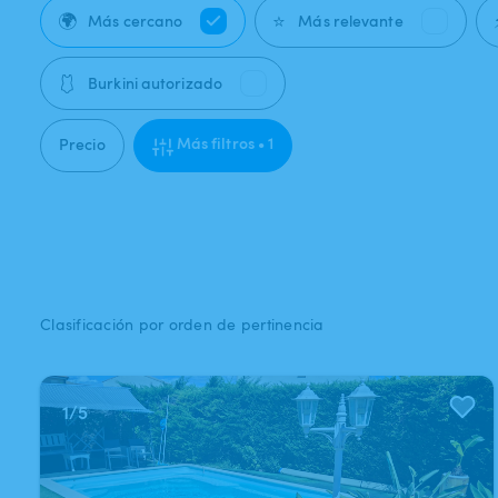
🌍
⭐
Más cercano
Más relevante
🩱
Burkini autorizado
Más filtros • 1
Precio
Clasificación por orden de pertinencia
1
/
5