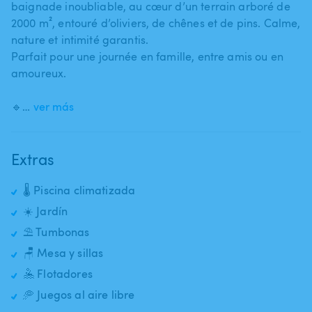
baignade inoubliable​,​ au cœur d’un terrain arboré de
2000 m²​,​ entouré d’oliviers​,​ de chênes et de pins. Calme​,​
nature et intimité garantis.
Parfait pour une journée en famille​,​ entre amis ou en
amoureux.
🔹…
ver más
Extras
🌡️ Piscina climatizada
☀️ Jardín
⛱️ Tumbonas
🪑 Mesa y sillas
🤽 Flotadores
🥏 Juegos al aire libre