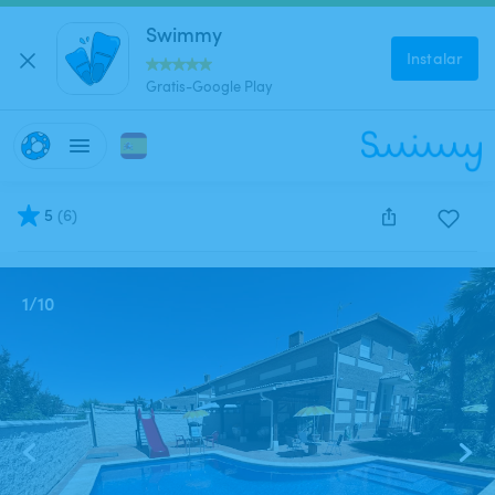
Swimmy
Instalar
Gratis-Google Play
5
(
6
)
Este anuncio está cerrado y no se puede reservar.
1
/
10