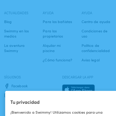
ACTUALIDADES
AYUDA
AYUDA
Blog
Para los bañistas
Centro de ayuda
Swimmy en los
Para los
Condiciones de
medios
propietarios
uso
La aventura
Alquilar mi
Política de
Swimmy
piscina
confidencialidad
¿Cómo funciona?
Aviso legal
SÍGUENOS
DESCARGAR LA APP
Facebook
Instagram
Tu privacidad
¡Bienvenido a Swimmy! Utilizamos cookies para una