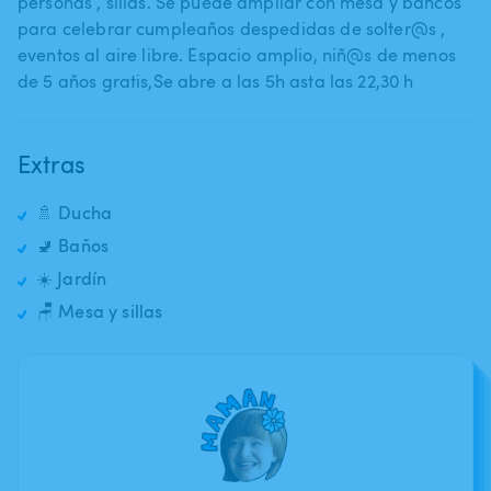
personas ​,​ sillas. Se puede ampliar con mesa y bancos
para celebrar cumpleaños despedidas de solter@s ​,​
eventos al aire libre. Espacio amplio​,​ niñ@s de menos
de 5 años gratis​,​Se abre a las 5h asta las 22​,​30 h
Extras
🚿 Ducha
🚽 Baños
☀️ Jardín
🪑 Mesa y sillas