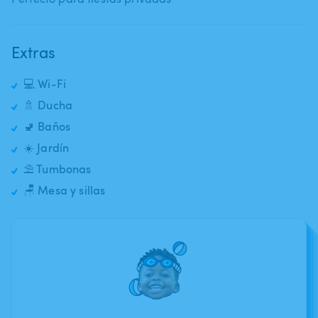
Extras
💻 Wi-Fi
🚿 Ducha
🚽 Baños
☀️ Jardín
⛱️ Tumbonas
🪑 Mesa y sillas