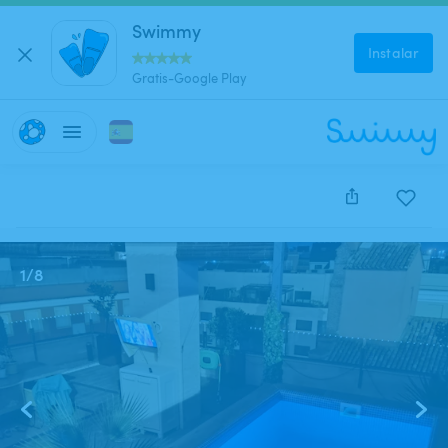
Swimmy
Instalar
Gratis-Google Play
Este anuncio está cerrado y no se puede reservar.
1
/
8