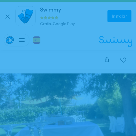
Swimmy
Instalar
Gratis-Google Play
Este anuncio está cerrado y no se puede reservar.
1
/
1