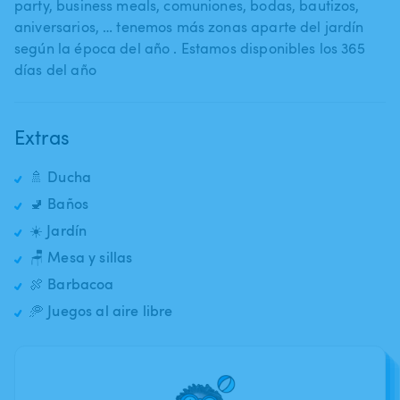
party​,​ business meals​,​ comuniones​,​ bodas​,​ bautizos​,​
aniversarios​,​ … tenemos más zonas aparte del jardín
según la época del año . Estamos disponibles los 365
días del año
Extras
🚿 Ducha
🚽 Baños
☀️ Jardín
🪑 Mesa y sillas
🍖 Barbacoa
🥏 Juegos al aire libre