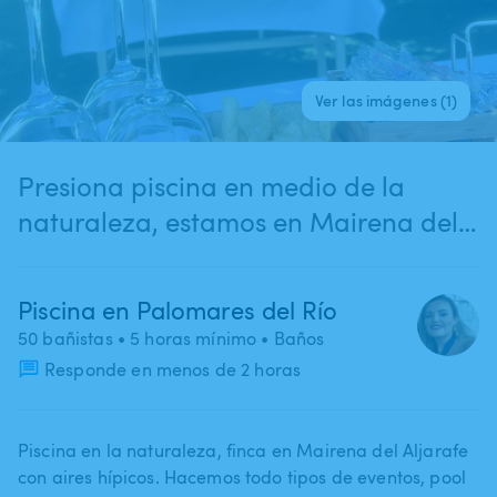
Ver las imágenes (1)
Presiona piscina en medio de la
naturaleza, estamos en Mairena del
Aljarafe, muy cerca de la salida de
Almensilla (S40) . Todo tipo de
Piscina en Palomares del Río
eventos
50 bañistas
• 5 horas mínimo
• Baños
Responde en menos de 2 horas
Piscina en la naturaleza​,​ finca en Mairena del Aljarafe
con aires hípicos. Hacemos todo tipos de eventos​,​ pool