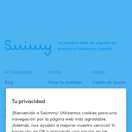
La primera Web de alquiler de
piscinas privadas en España.
ACTUALIDADES
AYUDA
AYUDA
Blog
Para los bañistas
Centro de ayuda
Swimmy en los
Para los
Condiciones de
medios
propietarios
uso
Tu privacidad
La aventura
Alquilar mi
Política de
¡Bienvenido a Swimmy! Utilizamos cookies para una
Swimmy
piscina
confidencialidad
navegación por la página web más agradable.
¡Además, nos ayudan a mejorar nuestro servicio! Si
¿Cómo funciona?
Aviso legal
haces clic en OK o activando una opción en las