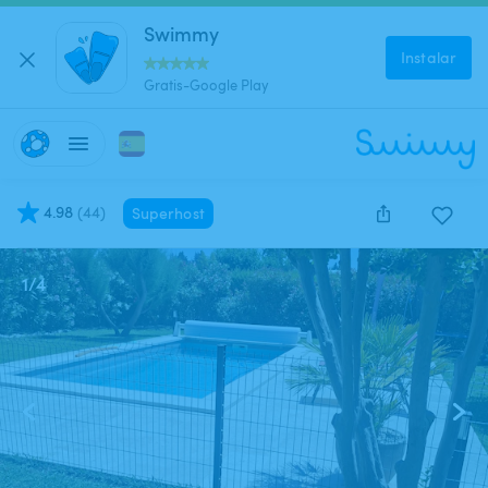
Swimmy
Instalar
Gratis-Google Play
4.98
(
44
)
Superhost
1
/
4