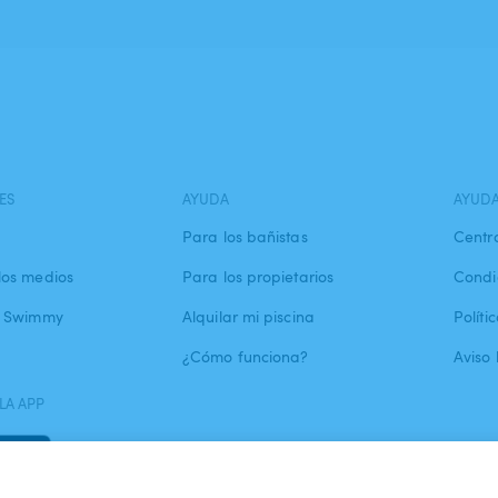
ES
AYUDA
AYUD
Para los bañistas
Centr
los medios
Para los propietarios
Condi
a Swimmy
Alquilar mi piscina
Políti
¿Cómo funciona?
Aviso 
LA APP