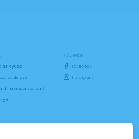
A
SÍGUENOS
o de ayuda
Facebook
ciones de uso
Instagram
ca de confidencialidad
legal