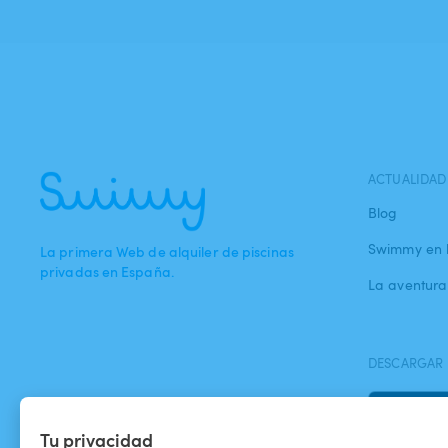
ACTUALIDAD
Blog
Swimmy en 
La primera Web de alquiler de piscinas
privadas en España.
La aventur
DESCARGAR 
Tu privacidad