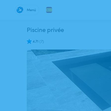
Menú
Piscine privée
4.71
(
7
)
1
/
4