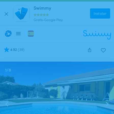
Swimmy
Instalar
Gratis-Google Play
4.92
(
39
)
Este anuncio está cerrado y no se puede reservar.
1
/
8