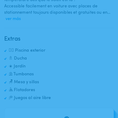
Accessible facilement en voiture avec places de
stationnement toujours disponibles et gratuites ou en…
ver más
Extras
🏊‍♂️ Piscina exterior
🚿 Ducha
☀️ Jardín
⛱️ Tumbonas
🪑 Mesa y sillas
🤽 Flotadores
🥏 Juegos al aire libre