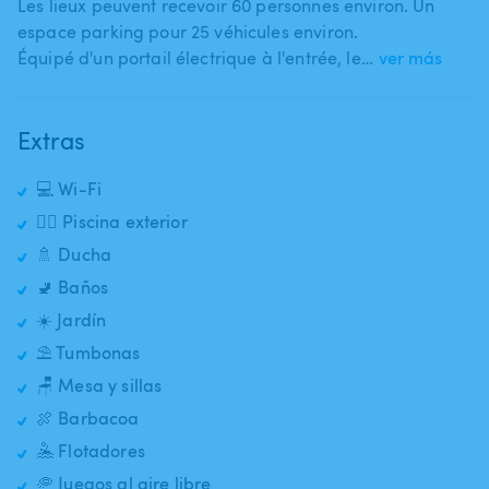
Les lieux peuvent recevoir 60 personnes environ. Un
espace parking pour 25 véhicules environ.
Équipé d'un portail électrique à l'entrée​,​ le…
ver más
Extras
💻 Wi-Fi
🏊‍♂️ Piscina exterior
🚿 Ducha
🚽 Baños
☀️ Jardín
⛱️ Tumbonas
🪑 Mesa y sillas
🍖 Barbacoa
🤽 Flotadores
🥏 Juegos al aire libre