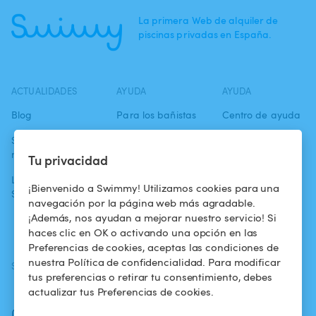
La primera Web de alquiler de
piscinas privadas en España.
ACTUALIDADES
AYUDA
AYUDA
Blog
Para los bañistas
Centro de ayuda
Swimmy en los
Para los
Condiciones de
medios
propietarios
uso
Tu privacidad
La aventura
Alquilar mi
Política de
¡Bienvenido a Swimmy! Utilizamos cookies para una
Swimmy
piscina
confidencialidad
navegación por la página web más agradable.
¡Además, nos ayudan a mejorar nuestro servicio! Si
¿Cómo funciona?
Aviso legal
haces clic en OK o activando una opción en las
Preferencias de cookies, aceptas las condiciones de
nuestra Política de confidencialidad. Para modificar
SÍGUENOS
DESCARGAR LA APP
tus preferencias o retirar tu consentimiento, debes
Facebook
actualizar tus Preferencias de cookies.
Instagram