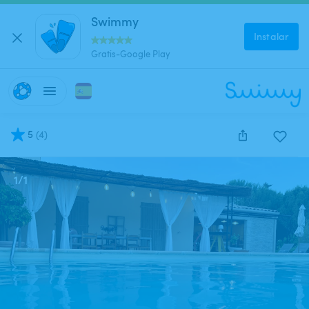
Swimmy
Instalar
Gratis-Google Play
5
(
4
)
1
/
1