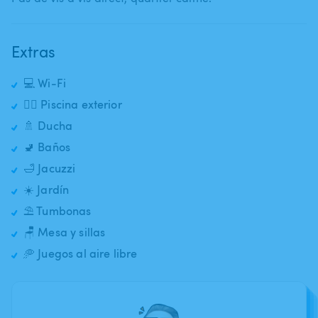
Extras
💻 Wi-Fi
🏊‍♂️ Piscina exterior
🚿 Ducha
🚽 Baños
🛁 Jacuzzi
☀️ Jardín
⛱️ Tumbonas
🪑 Mesa y sillas
🥏 Juegos al aire libre