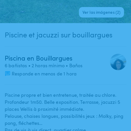
Ver las imágenes (2)
Piscine et jacuzzi sur bouillargues
Piscina en Bouillargues
6 bañistas
• 2 horas mínimo
• Baños
Responde en menos de 1 hora
Piscine propre et bien entretenue​,​ traitée au chlore.
Profondeur 1m50. Belle exposition. Terrasse​,​ jacuzzi 5
places Wellis à proximité immédiate.
Pelouse​,​ chaises longues​,​ possibilités jeux : Molky​,​ ping
pong​,​ fléchettes…
Pas de vis à vis direct​,​ quartier calme.