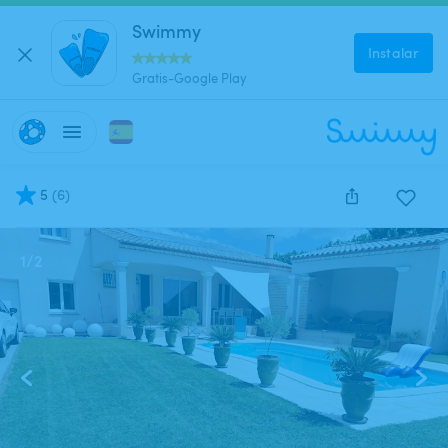
Swimmy
Instalar
Gratis-Google Play
5
(
6
)
1
/
2