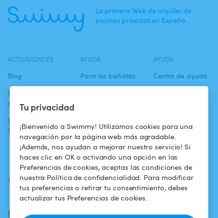
La primera Web de alquiler de
piscinas privadas en España.
ACTUALIDADES
AYUDA
AYUDA
Blog
Para los bañistas
Centro de ayuda
Swimmy en los
Para los
Condiciones de
medios
propietarios
uso
Tu privacidad
La aventura
Alquilar mi
Política de
¡Bienvenido a Swimmy! Utilizamos cookies para una
Swimmy
piscina
confidencialidad
navegación por la página web más agradable.
¡Además, nos ayudan a mejorar nuestro servicio! Si
¿Cómo funciona?
Aviso legal
haces clic en OK o activando una opción en las
Preferencias de cookies, aceptas las condiciones de
nuestra Política de confidencialidad. Para modificar
SÍGUENOS
DESCARGAR LA APP
tus preferencias o retirar tu consentimiento, debes
Facebook
actualizar tus Preferencias de cookies.
Instagram