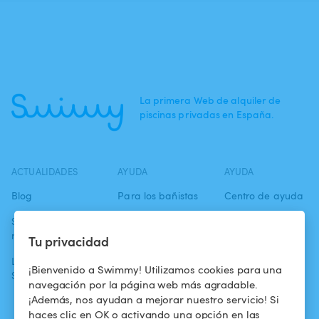
La primera Web de alquiler de
piscinas privadas en España.
ACTUALIDADES
AYUDA
AYUDA
Blog
Para los bañistas
Centro de ayuda
Swimmy en los
Para los
Condiciones de
medios
propietarios
uso
Tu privacidad
La aventura
Alquilar mi
Política de
¡Bienvenido a Swimmy! Utilizamos cookies para una
Swimmy
piscina
confidencialidad
navegación por la página web más agradable.
¡Además, nos ayudan a mejorar nuestro servicio! Si
¿Cómo funciona?
Aviso legal
haces clic en OK o activando una opción en las