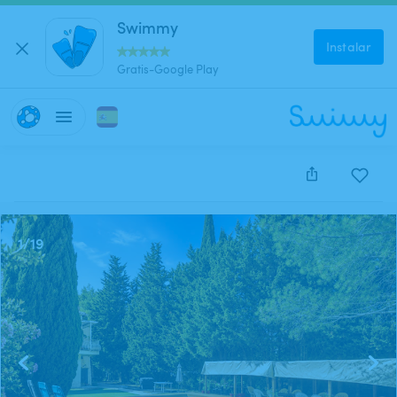
Swimmy
Instalar
Gratis-Google Play
Este anuncio está cerrado y no se puede reservar.
1
/
19