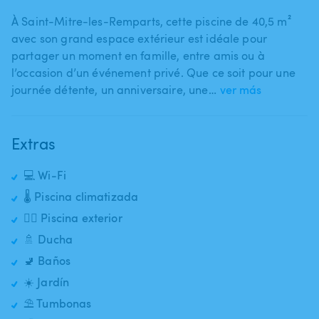
À Saint-Mitre-les-Remparts​,​ cette piscine de 40​,​5 m²
avec son grand espace extérieur est idéale pour
partager un moment en famille​,​ entre amis ou à
l’occasion d’un événement privé. Que ce soit pour une
journée détente​,​ un anniversaire​,​ une…
ver más
Extras
💻 Wi-Fi
🌡️ Piscina climatizada
🏊‍♂️ Piscina exterior
🚿 Ducha
🚽 Baños
☀️ Jardín
⛱️ Tumbonas