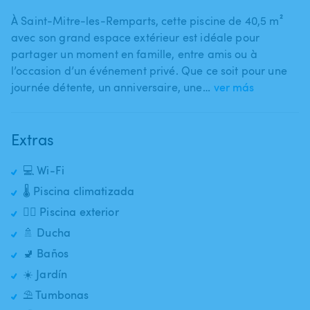
À Saint-Mitre-les-Remparts​,​ cette piscine de 40​,​5 m²
avec son grand espace extérieur est idéale pour
partager un moment en famille​,​ entre amis ou à
l’occasion d’un événement privé. Que ce soit pour une
journée détente​,​ un anniversaire​,​ une…
ver más
Extras
💻 Wi-Fi
🌡️ Piscina climatizada
🏊‍♂️ Piscina exterior
🚿 Ducha
🚽 Baños
☀️ Jardín
⛱️ Tumbonas