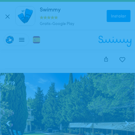
Swimmy
Instalar
Gratis-Google Play
Este anuncio está cerrado y no se puede reservar.
1
/
19