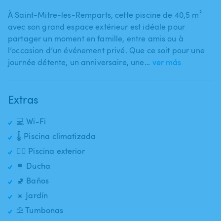
À Saint-Mitre-les-Remparts​,​ cette piscine de 40​,​5 m²
avec son grand espace extérieur est idéale pour
partager un moment en famille​,​ entre amis ou à
l’occasion d’un événement privé. Que ce soit pour une
journée détente​,​ un anniversaire​,​ une…
ver más
Extras
💻 Wi-Fi
🌡️ Piscina climatizada
🏊‍♂️ Piscina exterior
🚿 Ducha
🚽 Baños
☀️ Jardín
⛱️ Tumbonas