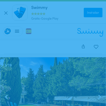
Swimmy
Instalar
Gratis-Google Play
Este anuncio está cerrado y no se puede reservar.
1
/
19