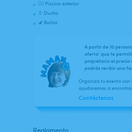
🏊‍♂️ Piscina exterior
🚿 Ducha
🚽 Baños
A partir de 10 perso
oferta' que te permit
propietario al preci
podrás recibir una fa
Organiza tu evento con S
ayudaremos a encontrar 
Contáctenos
Reglamento