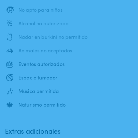
🧒
No apto para niños
🥂
Alcohol no autorizado
🩱
Nadar en burkini no permitido
🦓
Animales no aceptados
🎂
Eventos autorizados
🚭
Espacio fumador
🎶
Música permitida
🍁
Naturismo permitido
Extras adicionales