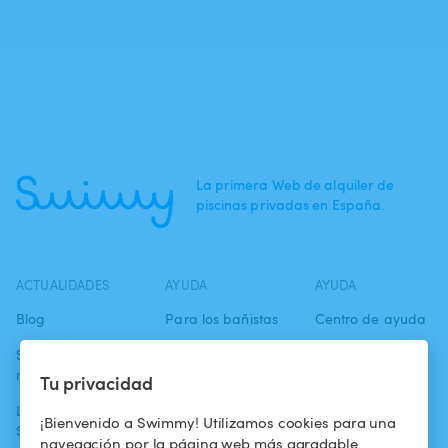
La primera Web de alquiler de
piscinas privadas en España.
ACTUALIDADES
AYUDA
AYUDA
Blog
Para los bañistas
Centro de ayuda
Swimmy en los
Para los
Condiciones de
medios
propietarios
uso
Tu privacidad
La aventura
Alquilar mi
Política de
¡Bienvenido a Swimmy! Utilizamos cookies para una
Swimmy
piscina
confidencialidad
navegación por la página web más agradable.