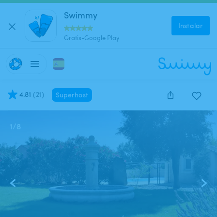
Swimmy
Instalar
Gratis-Google Play
4.81
(
21
)
Superhost
1
/
8