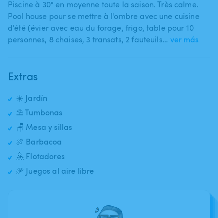
Piscine à 30° en moyenne toute la saison. Très calme.
Pool house pour se mettre à l'ombre avec une cuisine
d'été (évier avec eau du forage​,​ frigo​,​ table pour 10
personnes​,​ 8 chaises​,​ 3 transats​,​ 2 fauteuils​…
ver más
Extras
☀️ Jardín
⛱️ Tumbonas
🪑 Mesa y sillas
🍖 Barbacoa
🤽 Flotadores
🥏 Juegos al aire libre