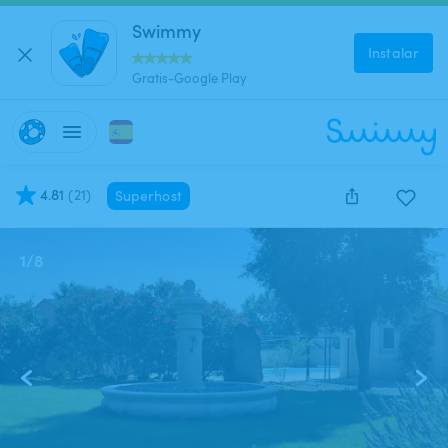
Swimmy
Instalar
Gratis-Google Play
4.81
(
21
)
Superhost
1
/
8