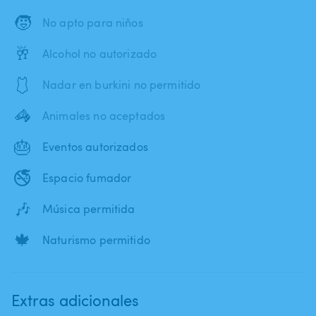
🧒
No apto para niños
🥂
Alcohol no autorizado
🩱
Nadar en burkini no permitido
🦓
Animales no aceptados
🎂
Eventos autorizados
🚭
Espacio fumador
🎶
Música permitida
🍁
Naturismo permitido
Extras adicionales