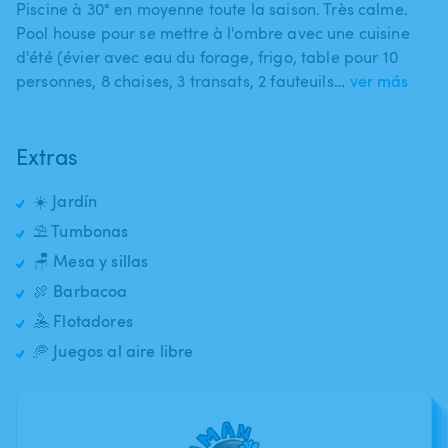
Piscine à 30° en moyenne toute la saison. Très calme.
Pool house pour se mettre à l'ombre avec une cuisine
d'été (évier avec eau du forage​,​ frigo​,​ table pour 10
personnes​,​ 8 chaises​,​ 3 transats​,​ 2 fauteuils​…
ver más
Extras
☀️ Jardín
⛱️ Tumbonas
🪑 Mesa y sillas
🍖 Barbacoa
🤽 Flotadores
🥏 Juegos al aire libre