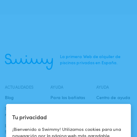
La primera Web de alquiler de
piscinas privadas en España.
ACTUALIDADES
AYUDA
AYUDA
Blog
Para los bañistas
Centro de ayuda
Swimmy en los
Para los
Condiciones de
medios
propietarios
uso
Tu privacidad
La aventura
Alquilar mi
Política de
¡Bienvenido a Swimmy! Utilizamos cookies para una
Swimmy
piscina
confidencialidad
navegación por la página web más agradable.