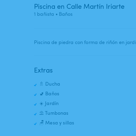
Piscina en Calle Martín Iriarte
1 bañista
• Baños
Piscina de piedra con forma de riñón en jar
Extras
🚿 Ducha
🚽 Baños
☀️ Jardín
⛱️ Tumbonas
🪑 Mesa y sillas