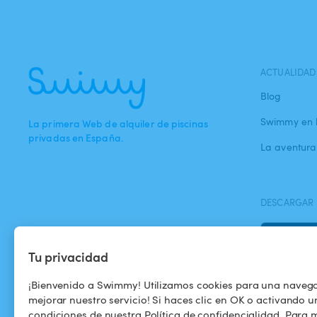
ACTUALIDAD
Blog
Swimmy en 
La primera Web de alquiler de piscinas
privadas en España.
La aventur
DESCARGAR 
Tu privacidad
¡Bienvenido a Swimmy! Utilizamos cookies para una naveg
mejorar nuestro servicio! Si haces clic en OK o activando u
condiciones de nuestra Política de confidencialidad. Para m