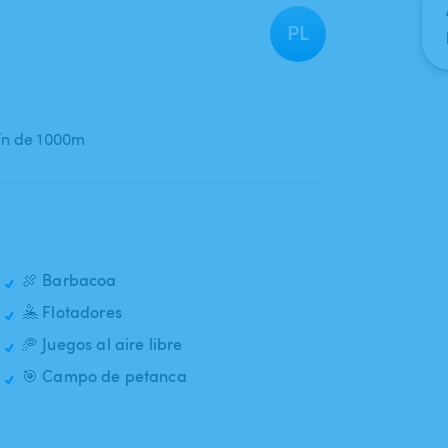
PL
dín de 1000m
🍖 Barbacoa
🤽 Flotadores
🥏 Juegos al aire libre
🎯 Campo de petanca