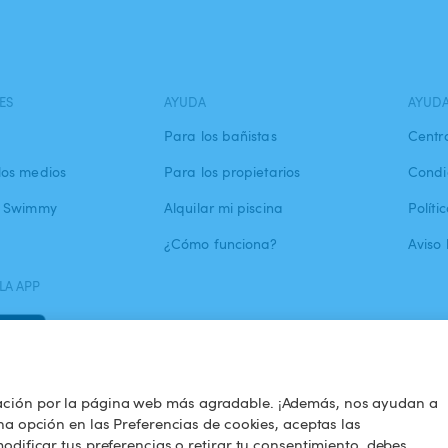
ES
AYUDA
AYUD
Para los bañistas
Centr
los medios
Para los propietarios
Condi
a Swimmy
Alquilar mi piscina
Políti
¿Cómo funciona?
Aviso 
LA APP
ación por la página web más agradable. ¡Además, nos ayudan a
na opción en las Preferencias de cookies, aceptas las
odificar tus preferencias o retirar tu consentimiento, debes