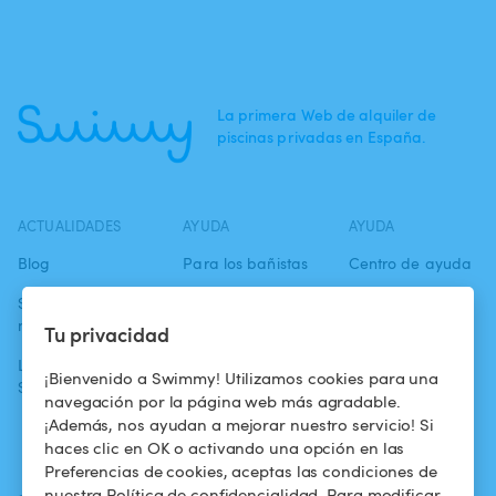
La primera Web de alquiler de
piscinas privadas en España.
ACTUALIDADES
AYUDA
AYUDA
Blog
Para los bañistas
Centro de ayuda
Swimmy en los
Para los
Condiciones de
medios
propietarios
uso
Tu privacidad
La aventura
Alquilar mi
Política de
¡Bienvenido a Swimmy! Utilizamos cookies para una
Swimmy
piscina
confidencialidad
navegación por la página web más agradable.
¡Además, nos ayudan a mejorar nuestro servicio! Si
¿Cómo funciona?
Aviso legal
haces clic en OK o activando una opción en las
Preferencias de cookies, aceptas las condiciones de
nuestra Política de confidencialidad. Para modificar