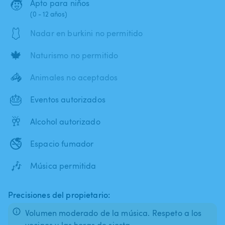
🧒
Apto para niños
(0 - 12 años)
🩱
Nadar en burkini no permitido
🍁
Naturismo no permitido
🦓
Animales no aceptados
🎂
Eventos autorizados
🥂
Alcohol autorizado
🚭
Espacio fumador
🎶
Música permitida
Precisiones del propietario:
Volumen moderado de la música. Respeto a los
vecinos y las horas de siesta.