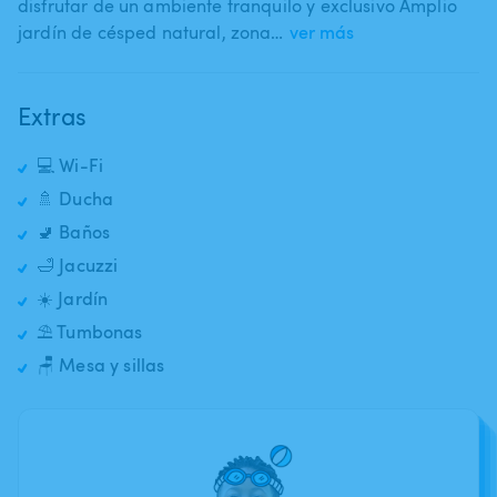
disfrutar de un ambiente tranquilo y exclusivo Amplio
jardín de césped natural​,​ zona…
ver más
Extras
💻 Wi-Fi
🚿 Ducha
🚽 Baños
🛁 Jacuzzi
☀️ Jardín
⛱️ Tumbonas
🪑 Mesa y sillas