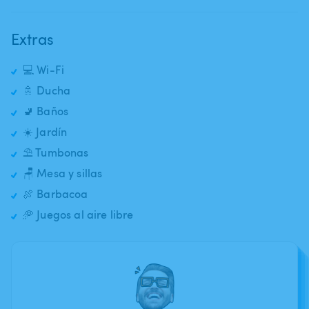
Extras
💻 Wi-Fi
🚿 Ducha
🚽 Baños
☀️ Jardín
⛱️ Tumbonas
🪑 Mesa y sillas
🍖 Barbacoa
🥏 Juegos al aire libre