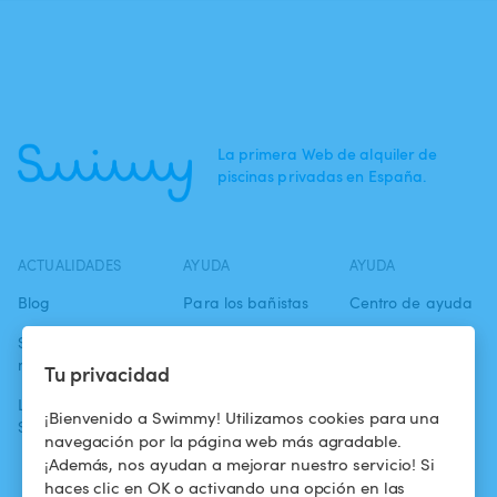
La primera Web de alquiler de
piscinas privadas en España.
ACTUALIDADES
AYUDA
AYUDA
Blog
Para los bañistas
Centro de ayuda
Swimmy en los
Para los
Condiciones de
medios
propietarios
uso
Tu privacidad
La aventura
Alquilar mi
Política de
¡Bienvenido a Swimmy! Utilizamos cookies para una
Swimmy
piscina
confidencialidad
navegación por la página web más agradable.
¡Además, nos ayudan a mejorar nuestro servicio! Si
¿Cómo funciona?
Aviso legal
haces clic en OK o activando una opción en las