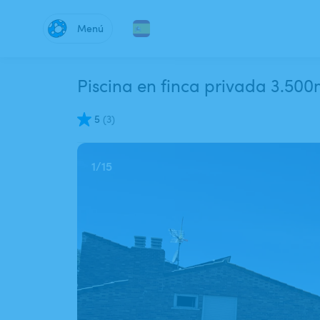
Menú
Piscina en finca privada 3.50
5
(
3
)
1
/
15