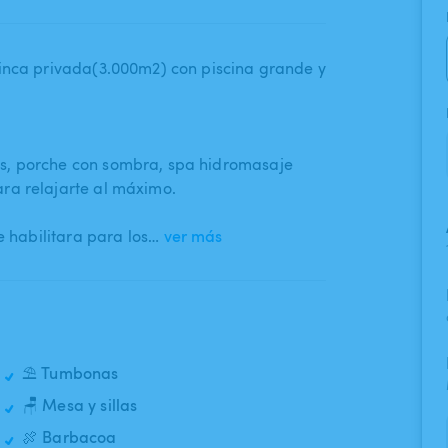
finca privada(3.000m2) con piscina grande y
s​,​ porche con sombra​,​ spa hidromasaje
ara relajarte al máximo.
e habilitara para los…
ver más
⛱️ Tumbonas
🪑 Mesa y sillas
🍖 Barbacoa