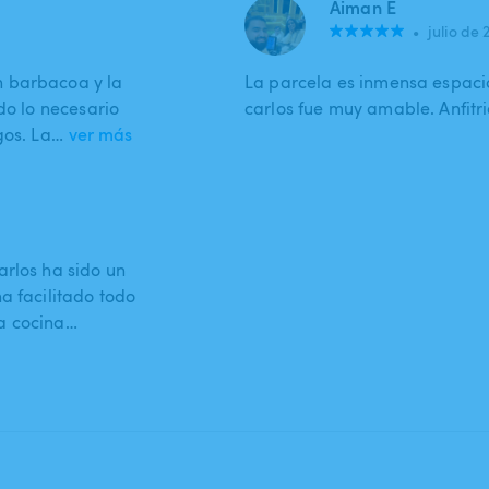
Aiman E
•
julio de 
n barbacoa y la
La parcela es inmensa espaci
do lo necesario
carlos fue muy amable. Anfitri
gos. La…
ver más
arlos ha sido un
a facilitado todo
a cocina…