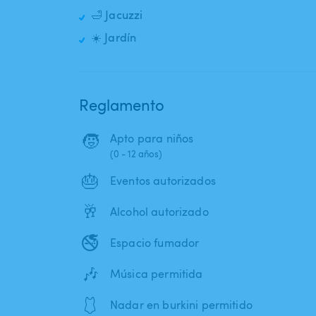
🛁 Jacuzzi
☀️ Jardín
Reglamento
🧒
Apto para niños
(0 - 12 años)
🎂
Eventos autorizados
🥂
Alcohol autorizado
🚭
Espacio fumador
🎶
Música permitida
🩱
Nadar en burkini permitido