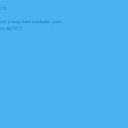
2026
osa y muy bien cuidada. Juan
on de 10👌🏼