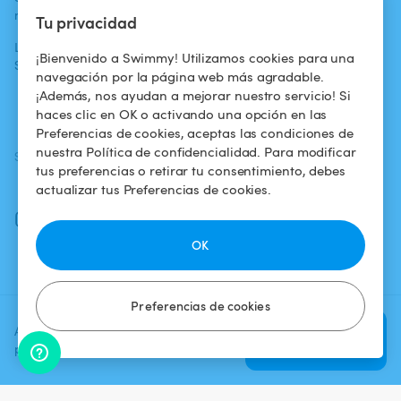
medios
propietarios
uso
Tu privacidad
La aventura
Alquilar mi
Política de
¡Bienvenido a Swimmy! Utilizamos cookies para una
Swimmy
piscina
confidencialidad
navegación por la página web más agradable.
¡Además, nos ayudan a mejorar nuestro servicio! Si
¿Cómo funciona?
Aviso legal
haces clic en OK o activando una opción en las
Preferencias de cookies, aceptas las condiciones de
nuestra Política de confidencialidad. Para modificar
SÍGUENOS
DESCARGAR LA APP
tus preferencias o retirar tu consentimiento, debes
Facebook
actualizar tus Preferencias de cookies.
Instagram
OK
Preferencias de cookies
Agrega una fecha y un horario
Verificar
para ver el precio
disponibilidad