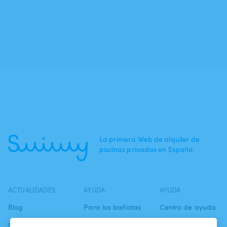
La primera Web de alquiler de
piscinas privadas en España.
ACTUALIDADES
AYUDA
AYUDA
Blog
Para los bañistas
Centro de ayuda
Swimmy en los
Para los
Condiciones de