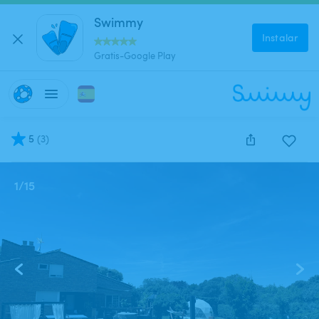
Swimmy
Instalar
Gratis-Google Play
5
(
3
)
1
/
15