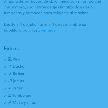
🍖 Zona de barbacoa de obra​,​ mesa con sillas​,​ porche
con sombra​,​ spa hidromasaje climatizado exterior​,​
tumbonas y hamacas para relajarte al máximo.
Desde el 1 de Julio hasta el 1 de septiembre se
habilitara para los…
ver más
Extras
💻 Wi-Fi
🚿 Ducha
🚽 Baños
🛁 Jacuzzi
☀️ Jardín
⛱️ Tumbonas
🪑 Mesa y sillas