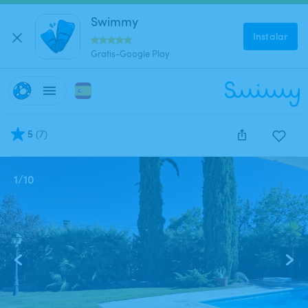
Swimmy
Instalar
Gratis-Google Play
5
(
7
)
1
/
10