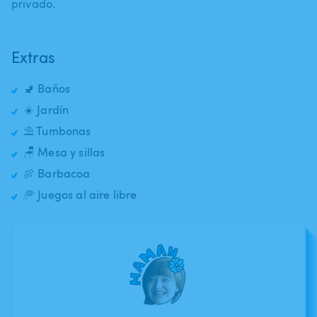
privado.
Extras
🚽 Baños
☀️ Jardín
⛱️ Tumbonas
🪑 Mesa y sillas
🍖 Barbacoa
🥏 Juegos al aire libre