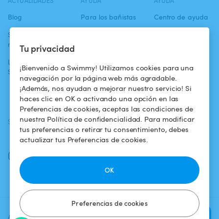
ACTUALIDADES
AYUDA
AYUDA
Blog
Para los bañistas
Centro de ayuda
Swimmy en los
Para los
Condiciones de
medios
propietarios
uso
Tu privacidad
La aventura
Alquilar mi
Política de
¡Bienvenido a Swimmy! Utilizamos cookies para una
Swimmy
piscina
confidencialidad
navegación por la página web más agradable.
¡Además, nos ayudan a mejorar nuestro servicio! Si
¿Cómo funciona?
Aviso legal
haces clic en OK o activando una opción en las
Preferencias de cookies, aceptas las condiciones de
nuestra Política de confidencialidad. Para modificar
SÍGUENOS
DESCARGAR LA APP
tus preferencias o retirar tu consentimiento, debes
Facebook
actualizar tus Preferencias de cookies.
Instagram
OK
Preferencias de cookies
Agrega una fecha y un horario
Verificar