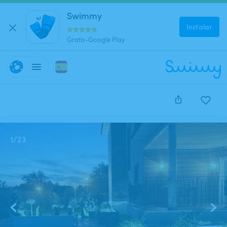
Swimmy
Instalar
Gratis-Google Play
Este anuncio está cerrado y no se puede reservar.
1
/
23