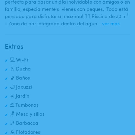
perfecta para pasar un día inolvidable con amigos o en
familia​,​ especialmente si vienes con peques. ¡Todo está
pensado para disfrutar al máximo! 🏊‍♀️ Piscina de 30 m²
- Zona de bar integrada dentro del agua…
ver más
Extras
💻 Wi-Fi
🚿 Ducha
🚽 Baños
🛁 Jacuzzi
☀️ Jardín
⛱️ Tumbonas
🪑 Mesa y sillas
🍖 Barbacoa
🤽 Flotadores