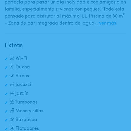
perfecta para pasar un día inolvidable con amigos o en
familia​,​ especialmente si vienes con peques. ¡Todo está
pensado para disfrutar al máximo! 🏊‍♀️ Piscina de 30 m²
- Zona de bar integrada dentro del agua…
ver más
Extras
💻 Wi-Fi
🚿 Ducha
🚽 Baños
🛁 Jacuzzi
☀️ Jardín
⛱️ Tumbonas
🪑 Mesa y sillas
🍖 Barbacoa
🤽 Flotadores