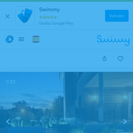
Swimmy
Instalar
Gratis-Google Play
Este anuncio está cerrado y no se puede reservar.
1
/
23