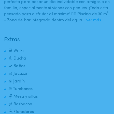
perfecta para pasar un día inolvidable con amigos o en
familia​,​ especialmente si vienes con peques. ¡Todo está
pensado para disfrutar al máximo! 🏊‍♀️ Piscina de 30 m²
- Zona de bar integrada dentro del agua…
ver más
Extras
💻 Wi-Fi
🚿 Ducha
🚽 Baños
🛁 Jacuzzi
☀️ Jardín
⛱️ Tumbonas
🪑 Mesa y sillas
🍖 Barbacoa
🤽 Flotadores