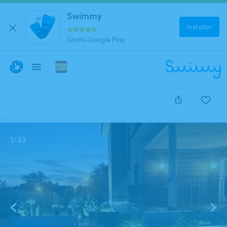
Swimmy
Instalar
Gratis-Google Play
Este anuncio está cerrado y no se puede reservar.
1
/
23