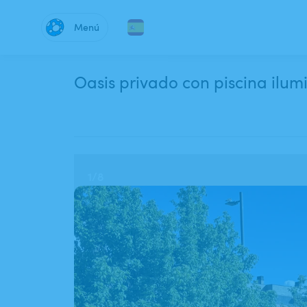
Menú
Oasis privado con piscina ilumi
1
/
8