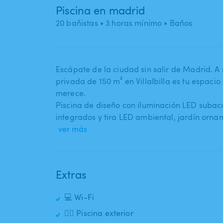
Piscina en madrid
20 bañistas
• 3 horas mínimo
• Baños
Escápate de la ciudad sin salir de Madrid. A s
privada de 150 m² en Villalbilla es tu espaci
merece.
Piscina de diseño con iluminación LED subacu
integrados y tira LED ambiental​,​ jardín or
ver más
Extras
💻 Wi-Fi
🏊‍♂️ Piscina exterior