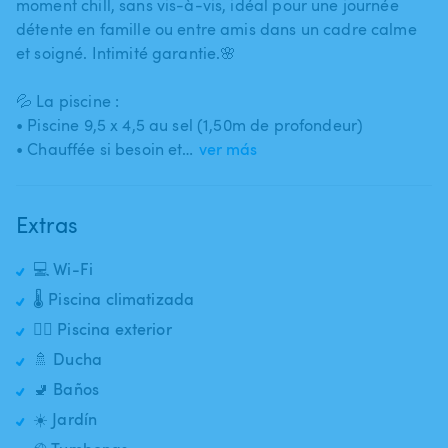
moment chill​,​ sans vis-à-vis​,​ idéal pour une journée
détente en famille ou entre amis dans un cadre calme
et soigné. Intimité garantie.🌸
💦 La piscine :
• Piscine 9​,​5 x 4​,​5 au sel (1​,​50m de profondeur)
• Chauffée si besoin et…
ver más
Extras
💻 Wi-Fi
🌡️ Piscina climatizada
🏊‍♂️ Piscina exterior
🚿 Ducha
🚽 Baños
☀️ Jardín