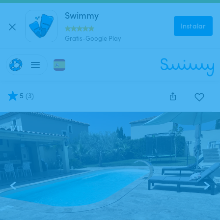
Swimmy
Instalar
Gratis-Google Play
5
(
3
)
1
/
11