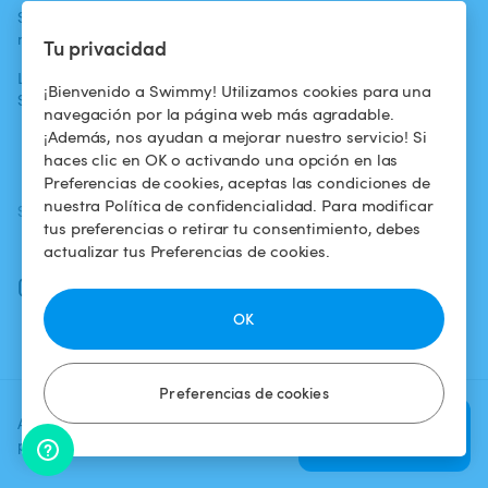
Swimmy en los
Para los
Condiciones de
medios
propietarios
uso
Tu privacidad
La aventura
Alquilar mi
Política de
¡Bienvenido a Swimmy! Utilizamos cookies para una
Swimmy
piscina
confidencialidad
navegación por la página web más agradable.
¡Además, nos ayudan a mejorar nuestro servicio! Si
¿Cómo funciona?
Aviso legal
haces clic en OK o activando una opción en las
Preferencias de cookies, aceptas las condiciones de
nuestra Política de confidencialidad. Para modificar
SÍGUENOS
DESCARGAR LA APP
tus preferencias o retirar tu consentimiento, debes
Facebook
actualizar tus Preferencias de cookies.
Instagram
OK
Preferencias de cookies
Agrega una fecha y un horario
Verificar
para ver el precio
disponibilidad