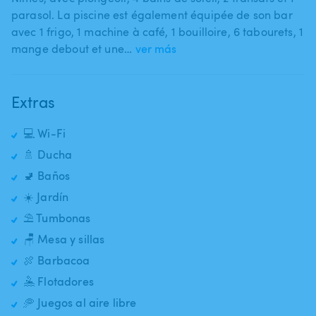
parasol. La piscine est également équipée de son bar
avec 1 frigo​,​ 1 machine à café​,​ 1 bouilloire​,​ 6 tabourets​,​ 1
mange debout et une…
ver más
Extras
💻 Wi-Fi
🚿 Ducha
🚽 Baños
☀️ Jardín
⛱️ Tumbonas
🪑 Mesa y sillas
🍖 Barbacoa
🤽 Flotadores
🥏 Juegos al aire libre