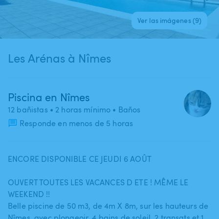
Ver las imágenes (9)
Les Arénas à Nîmes
Piscina en Nîmes
12 bañistas
• 2 horas mínimo
• Baños
Responde en menos de 5 horas
ENCORE DISPONIBLE CE JEUDI 6 AOÛT
OUVERT TOUTES LES VACANCES D ETE ! MÊME LE
WEEKEND !!
Belle piscine de 50 m3​,​ de 4m X 8m​,​ sur les hauteurs de
Nîmes​,​ avec plongeoir​,​ 4 bains de soleil​,​ 2 transats et 1