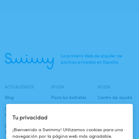
La primera Web de alquiler de
piscinas privadas en España.
ACTUALIDADES
AYUDA
AYUDA
Blog
Para los bañistas
Centro de ayuda
Swimmy en los
Para los
Condiciones de
medios
propietarios
uso
Tu privacidad
La aventura
Alquilar mi
Política de
¡Bienvenido a Swimmy! Utilizamos cookies para una
Swimmy
piscina
confidencialidad
navegación por la página web más agradable.