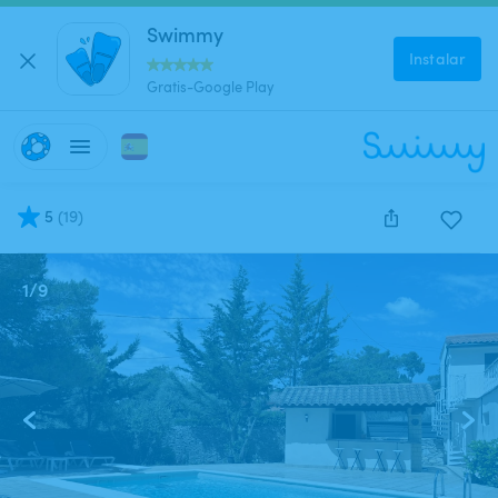
Swimmy
Instalar
Gratis-Google Play
5
(
19
)
1
/
9