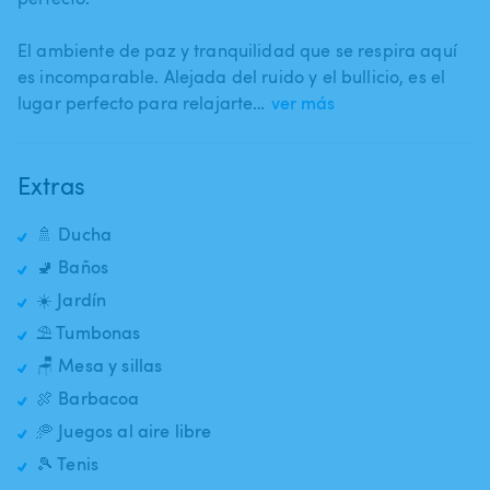
El ambiente de paz y tranquilidad que se respira aquí
es incomparable. Alejada del ruido y el bullicio​,​ es el
lugar perfecto para relajarte…
ver más
Extras
🚿 Ducha
🚽 Baños
☀️ Jardín
⛱️ Tumbonas
🪑 Mesa y sillas
🍖 Barbacoa
🥏 Juegos al aire libre
🎾 Tenis