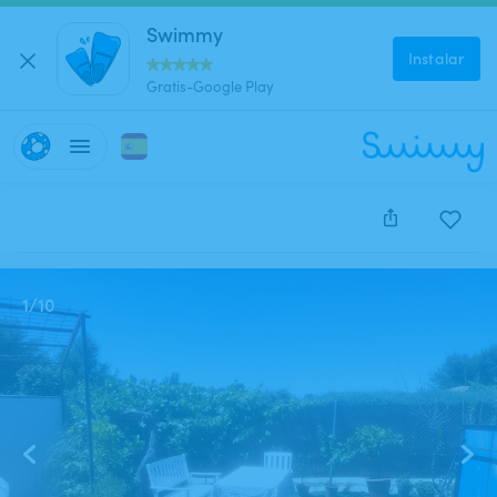
Swimmy
Instalar
Gratis-Google Play
Este anuncio está cerrado y no se puede reservar.
1
/
10