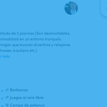
ado de 2 piscinas (Son desmontables​,​
 comodidad en un entorno tranquilo.
amigos que buscan divertirse y relajarse.
ower​,​ bautizos etc.)
er más
🍖 Barbacoa
🥏 Juegos al aire libre
🎯 Campo de petanca