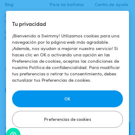
Blog
Para los bañistas
Centro de ayuda
Swimmy en los
Para los
Condiciones de
medios
propietarios
uso
Tu privacidad
La aventura
Alquilar mi
Política de
¡Bienvenido a Swimmy! Utilizamos cookies para una
Swimmy
piscina
confidencialidad
navegación por la página web más agradable.
¡Además, nos ayudan a mejorar nuestro servicio! Si
¿Cómo funciona?
Aviso legal
haces clic en OK o activando una opción en las
Preferencias de cookies, aceptas las condiciones de
nuestra Política de confidencialidad. Para modificar
SÍGUENOS
DESCARGAR LA APP
tus preferencias o retirar tu consentimiento, debes
Facebook
actualizar tus Preferencias de cookies.
Instagram
OK
Preferencias de cookies
Agrega una fecha y un horario
Verificar
para ver el precio
disponibilidad