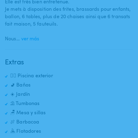
Elle est très bien entretenue.
Je mets à disposition des frites​,​ brassards pour enfants​,​
ballon​,​ 6 tables​,​ plus de 20 chaises ainsi que 6 transats
fait maison​,​ 5 fauteuils.
Nous…
ver más
Extras
🏊‍♂️ Piscina exterior
🚽 Baños
☀️ Jardín
⛱️ Tumbonas
🪑 Mesa y sillas
🍖 Barbacoa
🤽 Flotadores