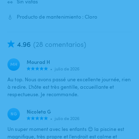
👀
Sin vistas
💧
Producto de mantenimiento : Cloro
4.96
(28 comentarios)
Mourad H
MH
•
julio de 2026
Au top. Nous avons passé une excellente journée, rien
à redire. L'hôte est très gentille, accueillante et
respectueuse. Je recommande.
Nicoleta G
NG
•
julio de 2026
Un super moment avec les enfants 😊 la piscine est
magnifique, très propre et l'endroit est calme et