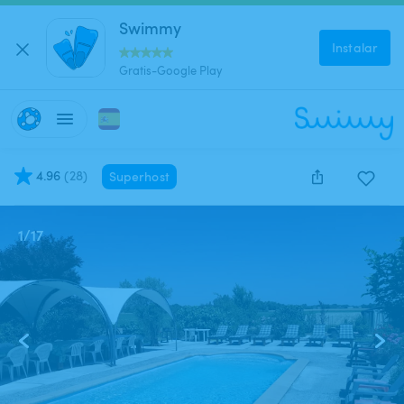
Swimmy
Instalar
Gratis-Google Play
4.96
(
28
)
Superhost
1
/
17