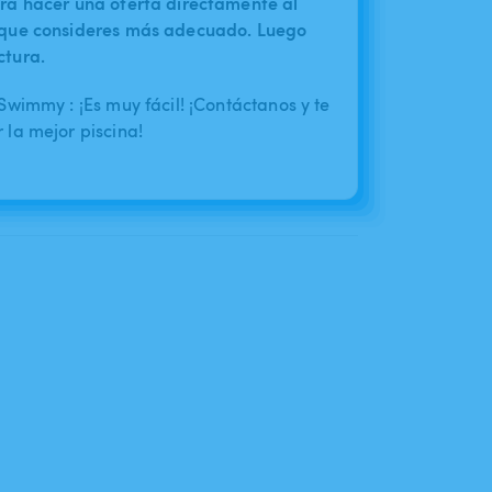
irá hacer una oferta directamente al
o que consideres más adecuado. Luego
ctura.
wimmy : ¡Es muy fácil! ¡Contáctanos y te
la mejor piscina!