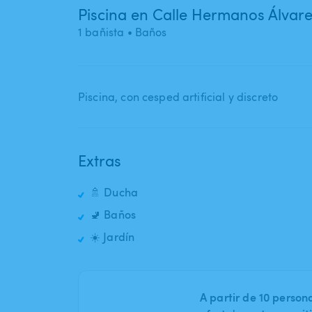
Piscina en Calle Hermanos Álvar
1 bañista
• Baños
Piscina​,​ con cesped artificial y discreto
Extras
🚿 Ducha
🚽 Baños
☀️ Jardín
A partir de 10 perso