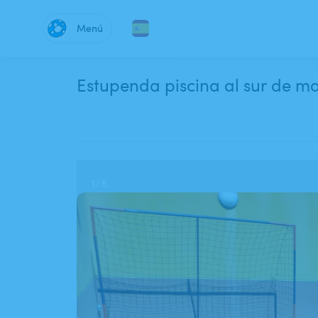
Menú
Estupenda piscina al sur de m
1
/
8