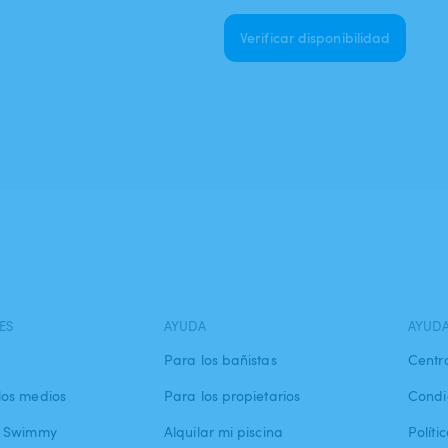
Verificar disponibilidad
ES
AYUDA
AYUD
Para los bañistas
Centr
los medios
Para los propietarios
Condi
a Swimmy
Alquilar mi piscina
Políti