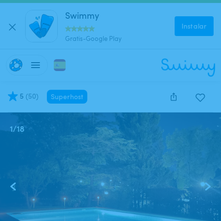
Swimmy
Instalar
Gratis-Google Play
5
(
50
)
Superhost
1
/
18