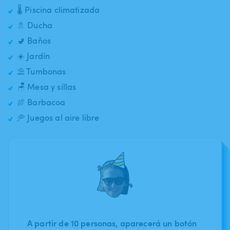
🌡️ Piscina climatizada
🚿 Ducha
🚽 Baños
☀️ Jardín
⛱️ Tumbonas
🪑 Mesa y sillas
🍖 Barbacoa
🥏 Juegos al aire libre
A partir de 10 personas, aparecerá un botón