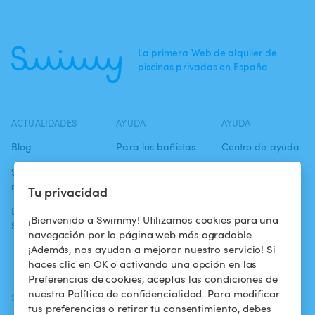
La primera Web de alquiler de
piscinas privadas en España.
ACTUALIDADES
AYUDA
AYUDA
Blog
Para los bañistas
Centro de ayuda
Swimmy en los
Para los
Condiciones de
medios
propietarios
uso
Tu privacidad
La aventura
Alquilar mi
Política de
¡Bienvenido a Swimmy! Utilizamos cookies para una
Swimmy
piscina
confidencialidad
navegación por la página web más agradable.
¡Además, nos ayudan a mejorar nuestro servicio! Si
¿Cómo funciona?
Aviso legal
haces clic en OK o activando una opción en las
Preferencias de cookies, aceptas las condiciones de
nuestra Política de confidencialidad. Para modificar
SÍGUENOS
DESCARGAR LA APP
tus preferencias o retirar tu consentimiento, debes