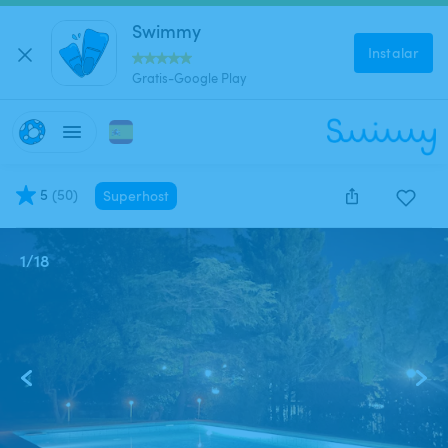
Swimmy
Instalar
Gratis-Google Play
5
(
50
)
Superhost
1
/
18