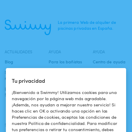
La primera Web de alquiler de
piscinas privadas en España.
ACTUALIDADES
AYUDA
AYUDA
Blog
Para los bañistas
Centro de ayuda
Swimmy en los
Para los
Condiciones de
medios
propietarios
uso
Tu privacidad
La aventura
Alquilar mi
Política de
¡Bienvenido a Swimmy! Utilizamos cookies para una
Swimmy
piscina
confidencialidad
navegación por la página web más agradable.
¡Además, nos ayudan a mejorar nuestro servicio! Si
¿Cómo funciona?
Aviso legal
haces clic en OK o activando una opción en las
Preferencias de cookies, aceptas las condiciones de
nuestra Política de confidencialidad. Para modificar
SÍGUENOS
DESCARGAR LA APP
tus preferencias o retirar tu consentimiento, debes