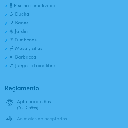
🌡️ Piscina climatizada
🚿 Ducha
🚽 Baños
☀️ Jardín
⛱️ Tumbonas
🪑 Mesa y sillas
🍖 Barbacoa
🥏 Juegos al aire libre
Reglamento
🧒
Apto para niños
(0 - 12 años)
🦓
Animales no aceptados