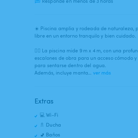
Responde en menos de 3 horas
☀️ Piscina amplia y rodeada de naturaleza​,​ p
libre en un entorno tranquilo y bien cuidado.
🏊‍♀️ La piscina mide 9 m x 4 m​,​ con una prof
escalones de obra para un acceso cómodo y u
para sentarse dentro del agua.
Además​,​ incluye manta…
ver más
Extras
💻 Wi-Fi
🚿 Ducha
🚽 Baños