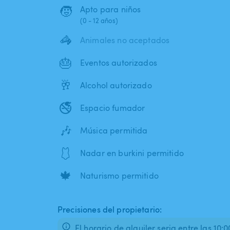
🧒
Apto para niños
(0 - 12 años)
🦓
Animales no aceptados
🎂
Eventos autorizados
🥂
Alcohol autorizado
🚭
Espacio fumador
🎶
Música permitida
🩱
Nadar en burkini permitido
🍁
Naturismo permitido
Precisiones del propietario:
El horario de alquiler seria entre las 10: