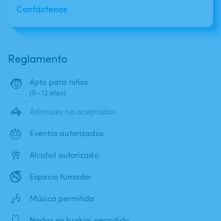
Contáctenos
Reglamento
🧒
Apto para niños
(0 - 12 años)
🦓
Animales no aceptados
🎂
Eventos autorizados
🥂
Alcohol autorizado
🚭
Espacio fumador
🎶
Música permitida
🩱
Nadar en burkini permitido