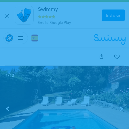
Swimmy
Instalar
Gratis-Google Play
1
/
10