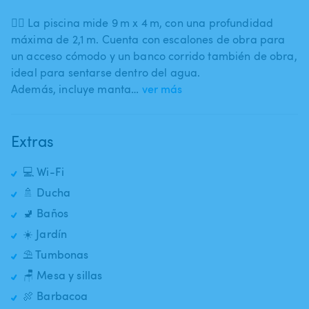
🏊‍♀️ La piscina mide 9 m x 4 m​,​ con una profundidad
máxima de 2​,​1 m. Cuenta con escalones de obra para
un acceso cómodo y un banco corrido también de obra​,​
ideal para sentarse dentro del agua.
Además​,​ incluye manta…
ver más
Extras
💻 Wi-Fi
🚿 Ducha
🚽 Baños
☀️ Jardín
⛱️ Tumbonas
🪑 Mesa y sillas
🍖 Barbacoa