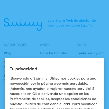
La primera Web de alquiler de
piscinas privadas en España.
ACTUALIDADES
AYUDA
AYUDA
Blog
Para los bañistas
Centro de ayuda
Swimmy en los
Para los
Condiciones de
medios
propietarios
uso
Tu privacidad
La aventura
Alquilar mi
Política de
¡Bienvenido a Swimmy! Utilizamos cookies para una
Swimmy
piscina
confidencialidad
navegación por la página web más agradable.
¡Además, nos ayudan a mejorar nuestro servicio! Si
¿Cómo funciona?
Aviso legal
haces clic en OK o activando una opción en las
Preferencias de cookies, aceptas las condiciones de
nuestra Política de confidencialidad. Para modificar
SÍGUENOS
DESCARGAR LA APP
tus preferencias o retirar tu consentimiento, debes