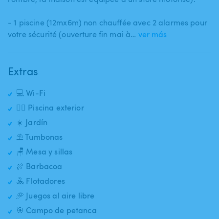
- 1 piscine (12mx6m) non chauffée avec 2 alarmes pour
votre sécurité (ouverture fin mai à…
ver más
Extras
💻 Wi-Fi
🏊‍♂️ Piscina exterior
☀️ Jardín
⛱️ Tumbonas
🪑 Mesa y sillas
🍖 Barbacoa
🤽 Flotadores
🥏 Juegos al aire libre
🎯 Campo de petanca