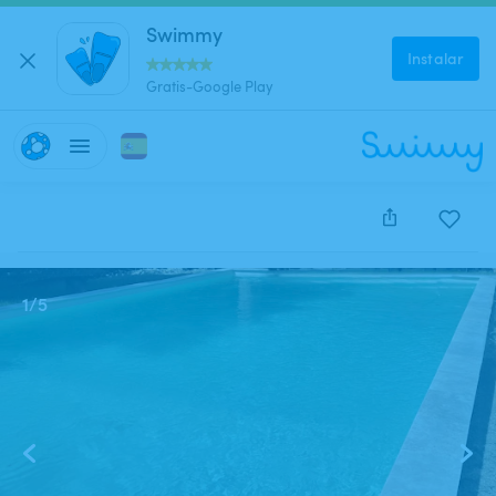
Swimmy
Instalar
Gratis-Google Play
Este anuncio está cerrado y no se puede reservar.
1
/
5