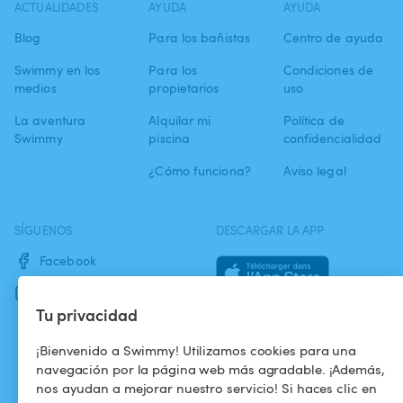
ACTUALIDADES
AYUDA
AYUDA
Blog
Para los bañistas
Centro de ayuda
Swimmy en los
Para los
Condiciones de
medios
propietarios
uso
La aventura
Alquilar mi
Política de
Swimmy
piscina
confidencialidad
¿Cómo funciona?
Aviso legal
SÍGUENOS
DESCARGAR LA APP
Facebook
Instagram
Tu privacidad
¡Bienvenido a Swimmy! Utilizamos cookies para una
navegación por la página web más agradable. ¡Además,
nos ayudan a mejorar nuestro servicio! Si haces clic en