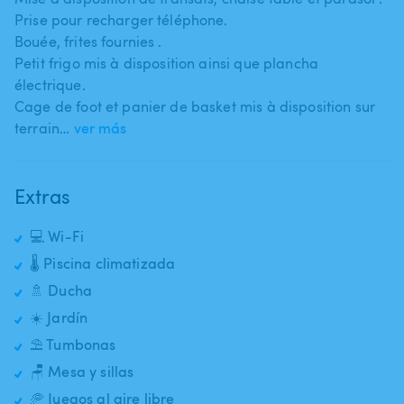
Prise pour recharger téléphone.
Bouée​,​ frites fournies .
Petit frigo mis à disposition ainsi que plancha
électrique.
Cage de foot et panier de basket mis à disposition sur
terrain…
ver más
Extras
💻 Wi-Fi
🌡️ Piscina climatizada
🚿 Ducha
☀️ Jardín
⛱️ Tumbonas
🪑 Mesa y sillas
🥏 Juegos al aire libre