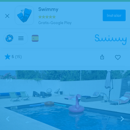
Swimmy
Instalar
Gratis-Google Play
5
(
15
)
Este anuncio está cerrado y no se puede reservar.
1
/
3