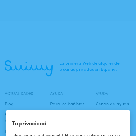
La primera Web de alquiler de
piscinas privadas en España.
ACTUALIDADES
AYUDA
AYUDA
Blog
Para los bañistas
Centro de ayuda
Swimmy en los
Para los
Condiciones de
medios
propietarios
uso
Tu privacidad
La aventura
Alquilar mi
Política de
¡Bienvenido a Swimmy! Utilizamos cookies para una