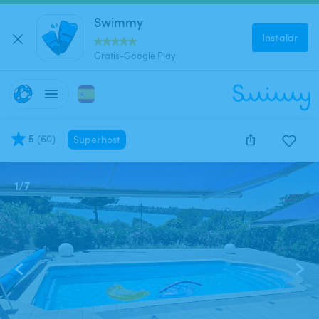
Swimmy
Instalar
Gratis-Google Play
5
(
60
)
Superhost
1
/
7