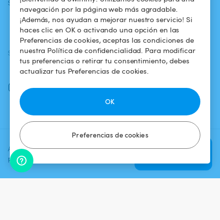
Swimmy
piscina
confidencialidad
navegación por la página web más agradable.
¡Además, nos ayudan a mejorar nuestro servicio! Si
¿Cómo funciona?
Aviso legal
haces clic en OK o activando una opción en las
Preferencias de cookies, aceptas las condiciones de
nuestra Política de confidencialidad. Para modificar
SÍGUENOS
DESCARGAR LA APP
tus preferencias o retirar tu consentimiento, debes
Facebook
actualizar tus Preferencias de cookies.
Instagram
OK
Preferencias de cookies
Agrega una fecha y un horario
Verificar
para ver el precio
disponibilidad