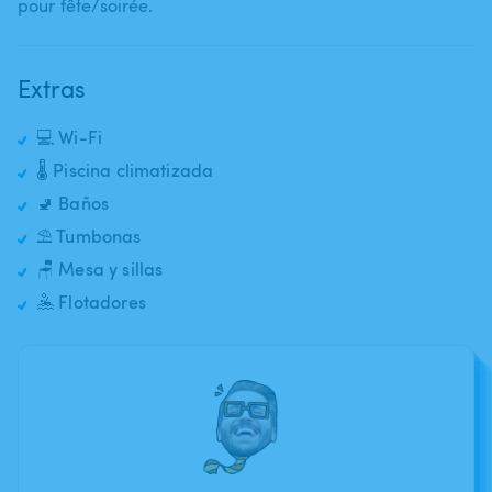
pour fête​/​soirée.
Extras
💻 Wi-Fi
🌡️ Piscina climatizada
🚽 Baños
⛱️ Tumbonas
🪑 Mesa y sillas
🤽 Flotadores