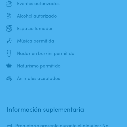
🎂
Eventos autorizados
🥂
Alcohol autorizado
🚭
Espacio fumador
🎶
Música permitida
🩱
Nadar en burkini permitido
🍁
Naturismo permitido
🦓
Animales aceptados
Información suplementaria
🤿
Propietario presente durante el alquiler : No