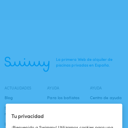
La primera Web de alquiler de
piscinas privadas en España.
ACTUALIDADES
AYUDA
AYUDA
Blog
Para los bañistas
Centro de ayuda
Swimmy en los
Para los
Condiciones de
medios
propietarios
uso
Tu privacidad
La aventura
Alquilar mi
Política de
¡Bienvenido a Swimmy! Utilizamos cookies para una