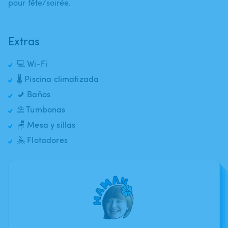
pour fête​/​soirée.
Extras
💻 Wi-Fi
🌡️ Piscina climatizada
🚽 Baños
⛱️ Tumbonas
🪑 Mesa y sillas
🤽 Flotadores