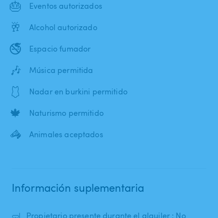
🎂
Eventos autorizados
🥂
Alcohol autorizado
🚭
Espacio fumador
🎶
Música permitida
🩱
Nadar en burkini permitido
🍁
Naturismo permitido
🦓
Animales aceptados
Información suplementaria
🤿
Propietario presente durante el alquiler : No