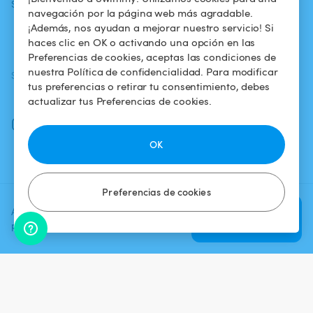
Swimmy
piscina
confidencialidad
navegación por la página web más agradable.
¡Además, nos ayudan a mejorar nuestro servicio! Si
¿Cómo funciona?
Aviso legal
haces clic en OK o activando una opción en las
Preferencias de cookies, aceptas las condiciones de
nuestra Política de confidencialidad. Para modificar
SÍGUENOS
DESCARGAR LA APP
tus preferencias o retirar tu consentimiento, debes
Facebook
actualizar tus Preferencias de cookies.
Instagram
OK
Preferencias de cookies
Agrega una fecha y un horario
Verificar
para ver el precio
disponibilidad