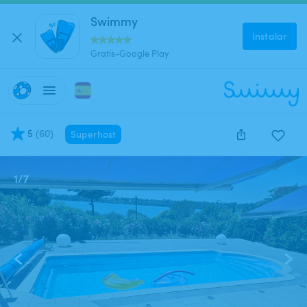
Swimmy
Instalar
Gratis-Google Play
5
(
60
)
Superhost
1
/
7