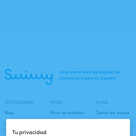
La primera Web de alquiler de
piscinas privadas en España.
ACTUALIDADES
AYUDA
AYUDA
Blog
Para los bañistas
Centro de ayuda
Swimmy en los
Para los
Condiciones de
medios
propietarios
uso
Tu privacidad