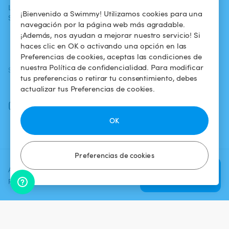
La aventura
Alquilar mi
Política de
¡Bienvenido a Swimmy! Utilizamos cookies para una
Swimmy
piscina
confidencialidad
navegación por la página web más agradable.
¡Además, nos ayudan a mejorar nuestro servicio! Si
¿Cómo funciona?
Aviso legal
haces clic en OK o activando una opción en las
Preferencias de cookies, aceptas las condiciones de
nuestra Política de confidencialidad. Para modificar
SÍGUENOS
DESCARGAR LA APP
tus preferencias o retirar tu consentimiento, debes
Facebook
actualizar tus Preferencias de cookies.
Instagram
OK
Preferencias de cookies
Agrega una fecha y un horario
Verificar
para ver el precio
disponibilidad