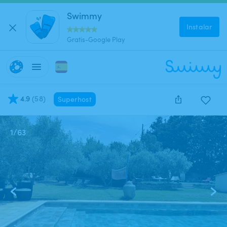
Swimmy
Instalar
Gratis-Google Play
4.9
(
58
)
Superhost
1
/
63