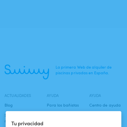
La primera Web de alquiler de
piscinas privadas en España.
ACTUALIDADES
AYUDA
AYUDA
Blog
Para los bañistas
Centro de ayuda
Swimmy en los
Para los
Condiciones de
medios
propietarios
uso
Tu privacidad