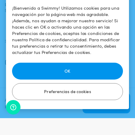
La aventura
Alquilar mi
Política de
¡Bienvenido a Swimmy! Utilizamos cookies para una
Swimmy
piscina
confidencialidad
navegación por la página web más agradable.
¡Además, nos ayudan a mejorar nuestro servicio! Si
¿Cómo funciona?
Aviso legal
haces clic en OK o activando una opción en las
Preferencias de cookies, aceptas las condiciones de
nuestra Política de confidencialidad. Para modificar
SÍGUENOS
DESCARGAR LA APP
tus preferencias o retirar tu consentimiento, debes
Facebook
actualizar tus Preferencias de cookies.
Instagram
OK
Preferencias de cookies
Agrega una fecha y un horario
Verificar
para ver el precio
disponibilidad