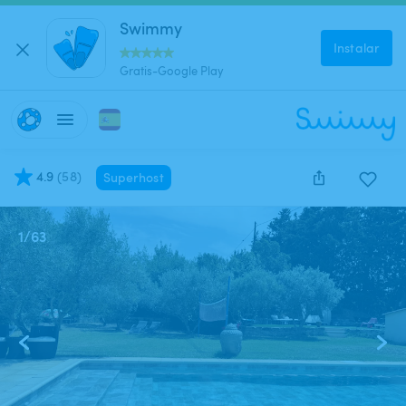
Swimmy
Instalar
Gratis-Google Play
4.9
(
58
)
Superhost
1
/
63