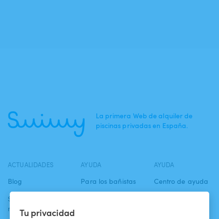
La primera Web de alquiler de
piscinas privadas en España.
ACTUALIDADES
AYUDA
AYUDA
Blog
Para los bañistas
Centro de ayuda
Swimmy en los
Para los
Condiciones de
medios
propietarios
uso
Tu privacidad