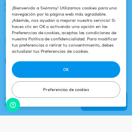
La aventura
Alquilar mi
Política de
¡Bienvenido a Swimmy! Utilizamos cookies para una
Swimmy
piscina
confidencialidad
navegación por la página web más agradable.
¡Además, nos ayudan a mejorar nuestro servicio! Si
¿Cómo funciona?
Aviso legal
haces clic en OK o activando una opción en las
Preferencias de cookies, aceptas las condiciones de
nuestra Política de confidencialidad. Para modificar
SÍGUENOS
DESCARGAR LA APP
tus preferencias o retirar tu consentimiento, debes
Facebook
actualizar tus Preferencias de cookies.
Instagram
OK
Preferencias de cookies
Agrega una fecha y un horario
Verificar
para ver el precio
disponibilidad