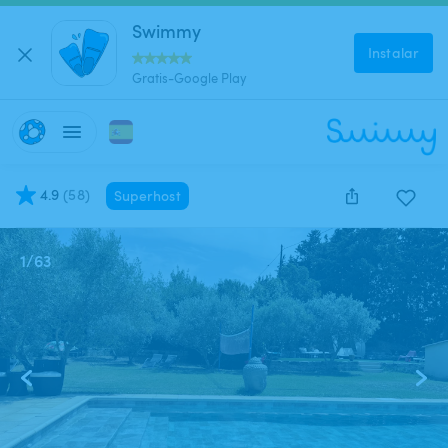
Swimmy
Instalar
Gratis-Google Play
4.9
(
58
)
Superhost
1
/
63